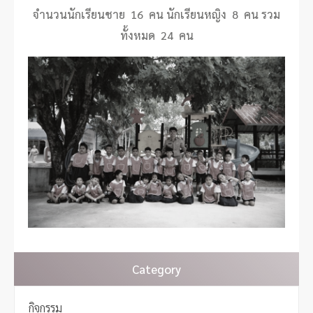
จำนวนนักเรียนชาย 16 คน นักเรียนหญิง 8 คน รวม
ทั้งหมด 24 คน
Category
กิจกรรม