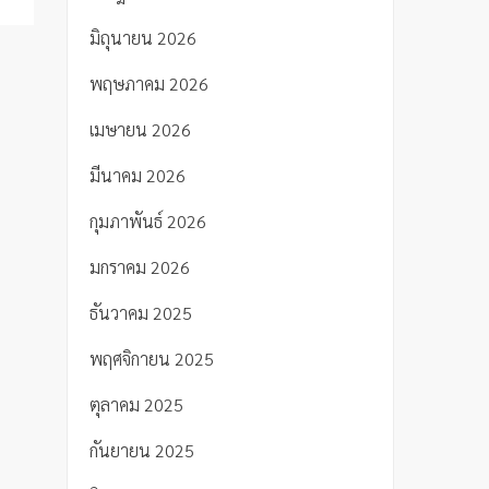
มิถุนายน 2026
พฤษภาคม 2026
เมษายน 2026
มีนาคม 2026
กุมภาพันธ์ 2026
มกราคม 2026
ธันวาคม 2025
พฤศจิกายน 2025
ตุลาคม 2025
กันยายน 2025