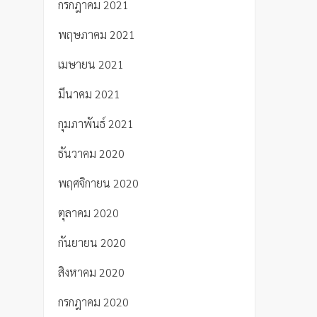
กรกฎาคม 2021
พฤษภาคม 2021
เมษายน 2021
มีนาคม 2021
กุมภาพันธ์ 2021
ธันวาคม 2020
พฤศจิกายน 2020
ตุลาคม 2020
กันยายน 2020
สิงหาคม 2020
กรกฎาคม 2020