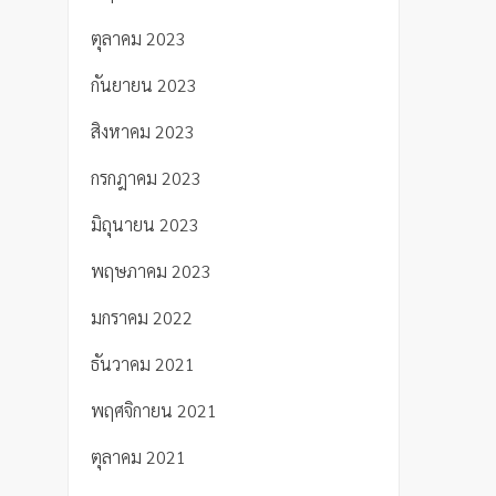
ตุลาคม 2023
กันยายน 2023
สิงหาคม 2023
กรกฎาคม 2023
มิถุนายน 2023
พฤษภาคม 2023
มกราคม 2022
ธันวาคม 2021
พฤศจิกายน 2021
ตุลาคม 2021