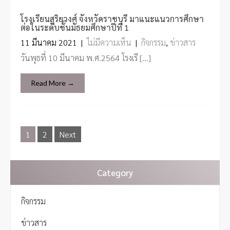
โรงเรียนสุริยวงศ์ จังหวัดราชบุรี มาแนะแนวการศึกษา
ต่อในระดับชั้นมัธยมศึกษาปีที่ 1
11 มีนาคม 2021
|
ไม่มีความเห็น
|
กิจกรรม
,
ข่าวสาร
วันพุธที่ 10 มีนาคม พ.ศ.2564 โรงเรี […]
Read More →
P
1
2
Next
o
s
t
s
Category
n
a
กิจกรรม
v
i
ข่าวสาร
g