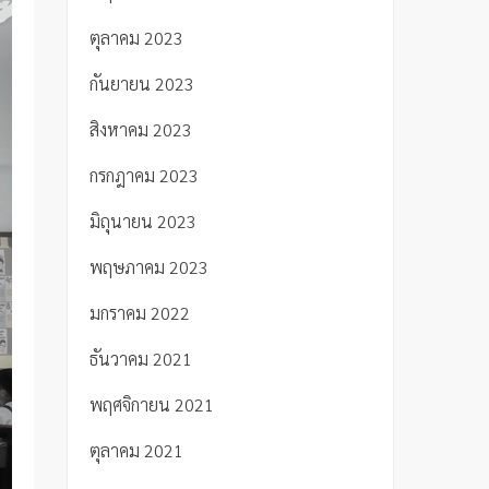
ตุลาคม 2023
กันยายน 2023
สิงหาคม 2023
กรกฎาคม 2023
มิถุนายน 2023
พฤษภาคม 2023
มกราคม 2022
ธันวาคม 2021
พฤศจิกายน 2021
ตุลาคม 2021