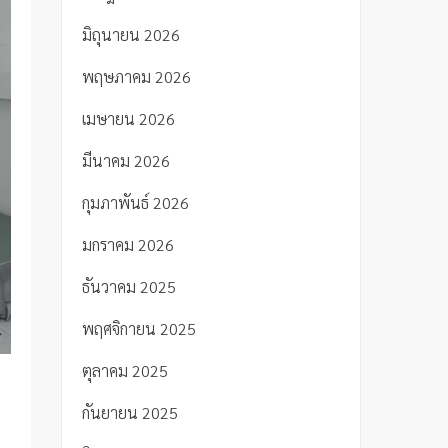
มิถุนายน 2026
พฤษภาคม 2026
เมษายน 2026
มีนาคม 2026
กุมภาพันธ์ 2026
มกราคม 2026
ธันวาคม 2025
พฤศจิกายน 2025
ตุลาคม 2025
กันยายน 2025