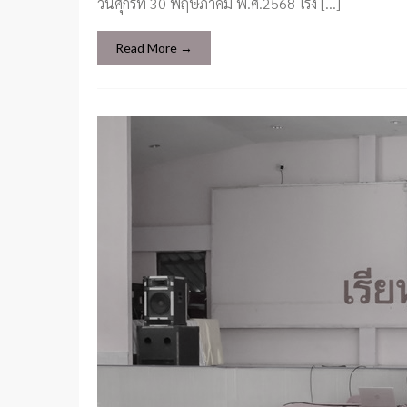
วันศุกร์ที่ 30 พฤษภาคม พ.ศ.2568 โรง […]
Read More →