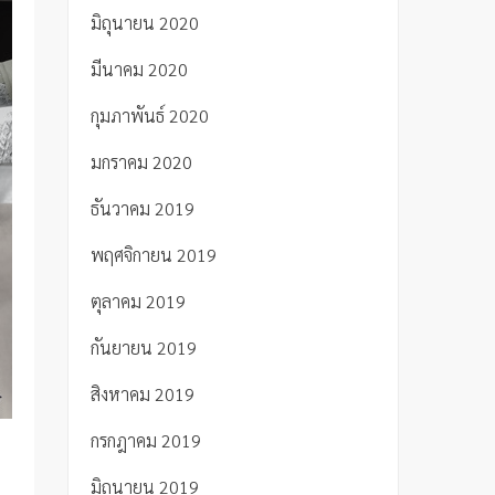
มิถุนายน 2020
มีนาคม 2020
กุมภาพันธ์ 2020
มกราคม 2020
ธันวาคม 2019
พฤศจิกายน 2019
ตุลาคม 2019
กันยายน 2019
สิงหาคม 2019
กรกฎาคม 2019
มิถุนายน 2019