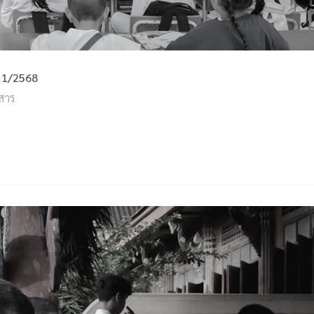
่ 1/2568
สาร