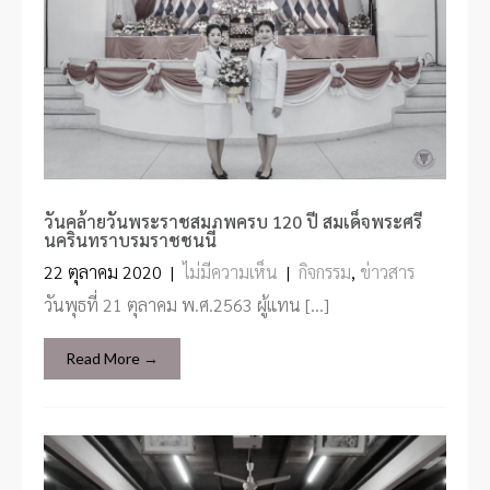
วันคล้ายวันพระราชสมภพครบ 120 ปี สมเด็จพระศรี
นครินทราบรมราชชนนี
22 ตุลาคม 2020
|
ไม่มีความเห็น
|
กิจกรรม
,
ข่าวสาร
วันพุธที่ 21 ตุลาคม พ.ศ.2563 ผู้แทน […]
Read More →