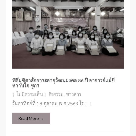
พิธีมุฑิตาสักการะอายุวัฒนมงคล 86 ปี อาจารย์แม่ชี
หวานใจ ชูกร
|
ไม่มีความเห็น
|
กิจกรรม
,
ข่าวสาร
วันอาทิตย์ที่ 18 ตุลาคม พ.ศ.2563 โร […]
Read More →