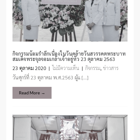
กิจกรรมน้อมรำลึกเนื่องในวันคล้ายวันสวรรคตพระบาท
สมเด็จพระจุลจอมเกล้าเจ้าอยู่หัว 23 ตุลาคม 2563
23 ตุลาคม 2020
|
ไม่มีความเห็น
|
กิจกรรม
,
ข่าวสาร
วันศุกร์ที่ 23 ตุลาคม พ.ศ.2563 ผู้แ […]
Read More →