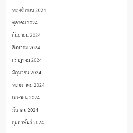
พฤศจิกายน 2024
ตุลาคม 2024
กันยายน 2024
สิงหาคม 2024
กรกฎาคม 2024
มิถุนายน 2024
พฤษภาคม 2024
เมษายน 2024
มีนาคม 2024
กุมภาพันธ์ 2024