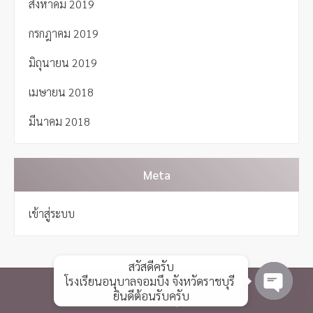
สิงหาคม 2019
กรกฎาคม 2019
มิถุนายน 2019
เมษายน 2018
มีนาคม 2018
Meta
เข้าสู่ระบบ
สวัสดีครับ

โรงเรียนอนุบาลจอมบึง จังหวัดราชบุรี 

โรงเรียนอนุบาลจอมบึง โทรศัพท์ : 032 261 144
ยินดีต้อนรับครับ
Copyright โรงเรียนอนุบาลจอมบึง
O