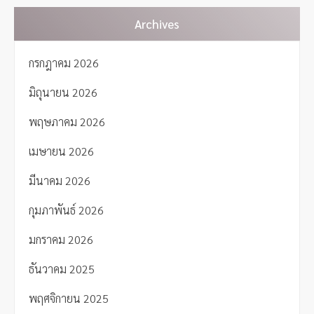
o
n
Archives
กรกฎาคม 2026
มิถุนายน 2026
พฤษภาคม 2026
เมษายน 2026
มีนาคม 2026
กุมภาพันธ์ 2026
มกราคม 2026
ธันวาคม 2025
พฤศจิกายน 2025