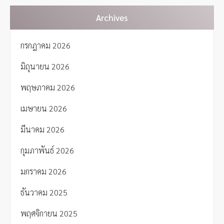
o
n
Archives
กรกฎาคม 2026
มิถุนายน 2026
พฤษภาคม 2026
เมษายน 2026
มีนาคม 2026
กุมภาพันธ์ 2026
มกราคม 2026
ธันวาคม 2025
พฤศจิกายน 2025