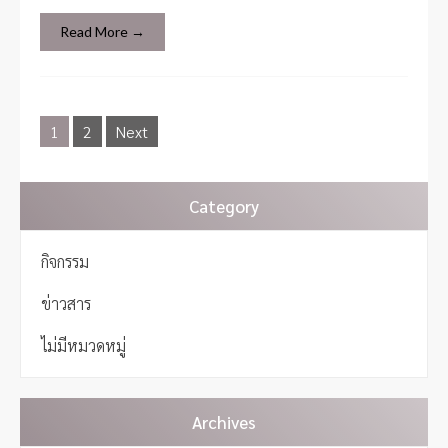
Read More →
P
1
2
Next
o
s
t
s
Category
n
a
กิจกรรม
v
i
ข่าวสาร
g
a
ไม่มีหมวดหมู่
t
i
o
n
Archives