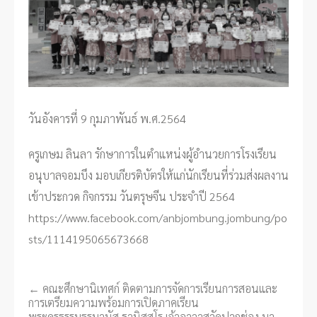
วันอังคารที่ 9 กุมภาพันธ์ พ.ศ.2564
ครูเกษม ลินลา รักษาการในตำแหน่งผู้อำนวยการโรงเรียน
อนุบาลจอมบึง มอบเกียรติบัตรให้แก่นักเรียนที่ร่วมส่งผลงาน
เข้าประกวด กิจกรรม วันตรุษจีน ประจำปี 2564
https://www.facebook.com/anbjombung.jombung/po
sts/1114195065673668
←
คณะศึกษานิเทศก์ ติดตามการจัดการเรียนการสอนและ
P
การเตรียมความพร้อมการเปิดภาคเรียน
o
พระครูธรรมธรมานัส ฐานิสฺสโร เจ้าอาวาสวัดปากช่อง มา