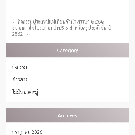
←
กิจกรรมประเพณีแห่เทียนจำนำพรรษา ๒๕๖๒
P
อบรมการใช้โปรแกรม ปพ.5-6 สำหรับครูประจำชั้น ปี
o
2562
→
s
t
Category
n
a
กิจกรรม
v
i
ข่าวสาร
g
a
ไม่มีหมวดหมู่
t
i
o
Archives
n
กรกฎาคม 2026