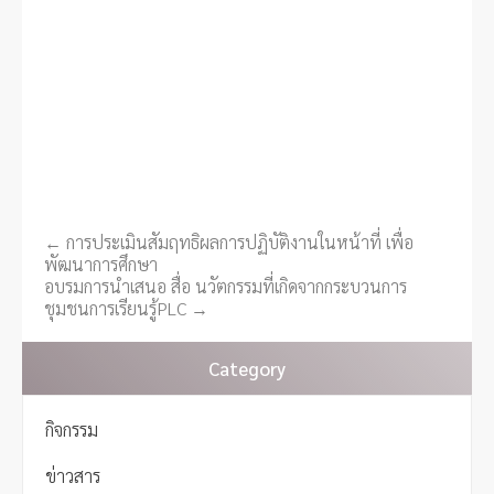
←
การประเมินสัมฤทธิผลการปฏิบัติงานในหน้าที่ เพื่อ
P
พัฒนาการศึกษา
o
อบรมการนำเสนอ สื่อ นวัตกรรมที่เกิดจากกระบวนการ
s
ชุมชนการเรียนรู้PLC
→
t
n
Category
a
v
กิจกรรม
i
g
ข่าวสาร
a