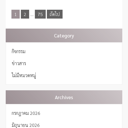
แ
1
2
…
75
ถัดไป
น
ะ
แ
น
Category
ว
เ
กิจกรรม
รื่
อ
ข่าวสาร
ง
ไม่มีหมวดหมู่
Archives
กรกฎาคม 2026
มิถุนายน 2026