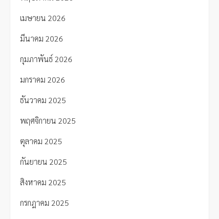
เมษายน 2026
มีนาคม 2026
กุมภาพันธ์ 2026
มกราคม 2026
ธันวาคม 2025
พฤศจิกายน 2025
ตุลาคม 2025
กันยายน 2025
สิงหาคม 2025
กรกฎาคม 2025